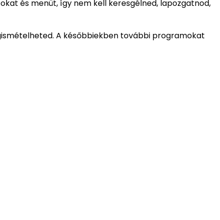
okat és menüt, így nem kell keresgélned, lapozgatnod,
megismételheted. A későbbiekben további programokat