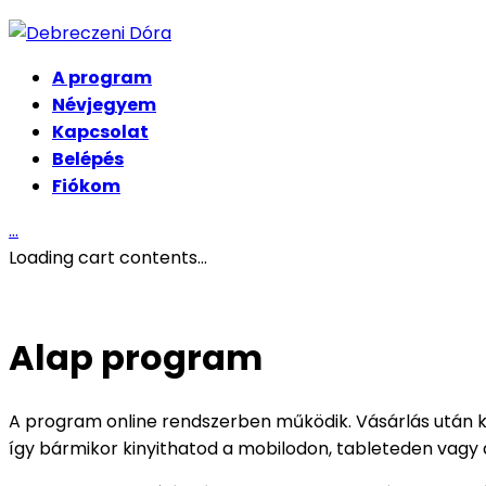
A program
Névjegyem
Kapcsolat
Belépés
Fiókom
…
Loading cart contents...
Alap program
A program online rendszerben működik. Vásárlás után 
így bármikor kinyithatod a mobilodon, tableteden vagy